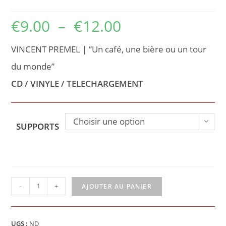
€
9.00
–
€
12.00
Plage
de
prix :
€9.00
à
€12.00
VINCENT PREMEL | “Un café, une bière ou un tour
du monde”
CD / VINYLE / TELECHARGEMENT
Choisir une option
SUPPORTS
quantité
-
+
AJOUTER AU PANIER
de
Vincent
UGS :
ND
premel