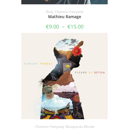
Rock
,
Chanson Française
Mathieu Ramage
Plage
€
9.00
–
€
15.00
de
prix :
€9.00
à
€15.00
Chanson Française
,
Musique du Monde