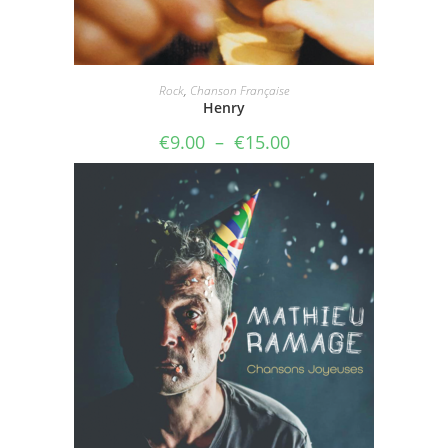
Rock
,
Chanson Française
Henry
Plage
€
9.00
–
€
15.00
de
prix :
€9.00
à
€15.00