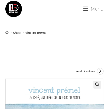
Skip
Menu
to
content
>
Shop
>
Vincent premel
Produit suivant